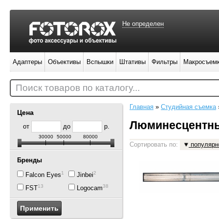
Не определен
Адаптеры
Объективы
Вспышки
Штативы
Фильтры
Макросъем
Поиск товаров по каталогу...
Главная
»
Студийная съемка
Цена
Люминесцентны
от
до
р.
30000
50000
80000
Сортировать по:
популярн
Бренды
11
2
Falcon Eyes
Jinbei
13
38
FST
Logocam