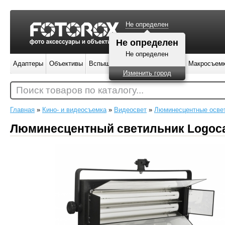
Не определен
Не определен
Не определен
Адаптеры
Объективы
Вспышки
Штативы
Фильтры
Макросъем
Изменить город
Поиск товаров по каталогу...
Главная
»
Кино- и видеосъемка
»
Видеосвет
»
Люминесцентные осве
Люминесцентный светильник Logocam