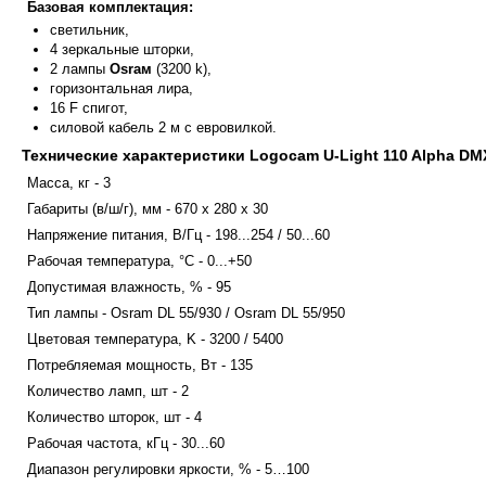
Базовая комплектация:
светильник,
4 зеркальные шторки,
2 лампы
Osraм
(3200 k),
горизонтальная лира,
16 F спигот,
силовой кабель 2 м с евровилкой.
Технические характеристики Logocam U-Light 110 Alpha DM
Масса, кг - 3
Габариты (в/ш/г), мм - 670 x 280 x 30
Напряжение питания, В/Гц - 198...254 / 50...60
Рабочая температура, °С - 0...+50
Допустимая влажность, % - 95
Тип лампы - Osram DL 55/930 / Osram DL 55/950
Цветовая температура, K - 3200 / 5400
Потребляемая мощность, Вт - 135
Количество ламп, шт - 2
Количество шторок, шт - 4
Рабочая частота, кГц - 30...60
Диапазон регулировки яркости, % - 5…100