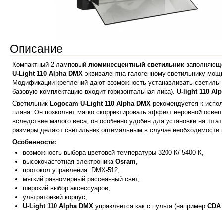
Описание
Компактный 2-ламповый
люминесцентный светильник
заполняюще
U-Light 110
Alpha
DMX
эквивалентна галогенному светильнику мощн
Модификации креплений дают возможность устанавливать светильник 
базовую комплектацию входит горизонтальная лира).
U-light 110
Al
Светильник
Logocam U-Light 110
Alpha
DMX
рекомендуется к испол
плана. Он позволяет мягко скорректировать эффект неровной освещ
вследствие малого веса, он особенно удобен для установки на штат
размеры делают светильник оптимальным в случае необходимости и
Особенности:
возможность выбора цветовой температуры 3200 К/ 5400 К,
высокочастотная электроника
Osram
,
протокол управления: DМX-512,
мягкий равномерный рассеянный свет,
широкий выбор аксессуаров,
ультратонкий корпус,
U-Light 110 Alpha DMX
управляется как с пульта (например
CDA 