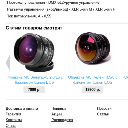
Протокол управления - DMX-512+ручное управление
Разъемы управления (вход/выход) - XLR 5-pin M / XLR 5-pin F
Ток потребления, А - 0,55
С этим товаром смотрят
Объектив МС Зенитар-C 2,8/16 с
Объектив МС Пеленг 3.5/8 с
О
байонетом Canon EOS
байонетом Canon EOS
7990 р.
19900 р.
Доставка и оплата
Новинки
Новости
Гарантия
Акции
Статьи
Контакты
Распродажа
О нас