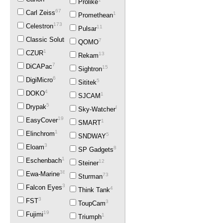
Prolike
67
Carl Zeiss
1
Promethean
173
Celestron
11
Pulsar
7
Classic Solution
7
QOMO
1
CZUR
13
Rekam
7
DiCAPac
15
Sightron
6
DigiMicro
5
Sititek
4
DOKO
1
SJCAM
5
Drypak
8
Sky-Watcher
19
EasyCover
1
SMART
1
Elinchrom
5
SNDWAY
3
Eloam
8
SP Gadgets
13
Eschenbach
12
Steiner
38
Ewa-Marine
73
Sturman
33
Falcon Eyes
4
Think Tank
3
FST
3
ToupCam
19
Fujimi
1
Triumph