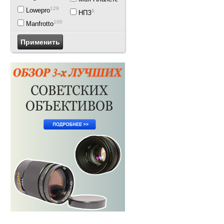
129
Lowepro
6
НПЗ
100
Manfrotto