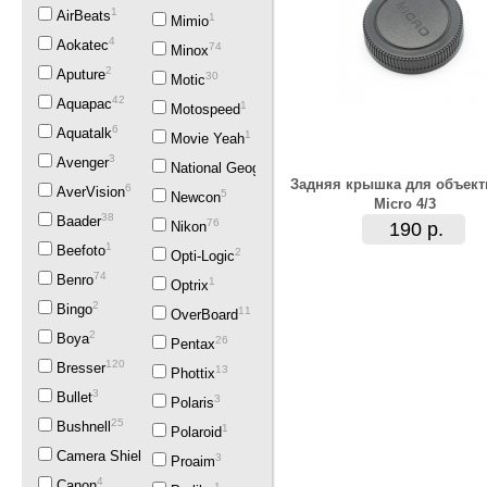
1
AirBeats
1
Mimio
4
Aokatec
74
Minox
2
Aputure
30
Motic
42
Aquapac
1
Motospeed
6
Aquatalk
1
Movie Yeah
3
Avenger
1
National Geographic
Задняя крышка для объект
6
AverVision
5
Newcon
Micro 4/3
38
Baader
76
Nikon
190 р.
1
Beefoto
2
Opti-Logic
74
Benro
1
Optrix
2
Bingo
11
OverBoard
2
Boya
26
Pentax
120
Bresser
13
Phottix
3
Bullet
3
Polaris
25
Bushnell
1
Polaroid
3
Camera Shield
3
Proaim
4
Canon
1