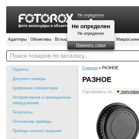
Не определен
Не определен
Не определен
Адаптеры
Объективы
Вспышки
Штативы
Фильтры
Макросъем
Изменить город
Поиск товаров по каталогу...
Главная
»
РАЗНОЕ
Гаджеты
РАЗНОЕ
Документ-камеры
Цифровые лаборатории
Сортировать по:
популярн
Интерактивное и проекционное
оборудование
Телескопы
Оптические приборы
Приборы ночного видения