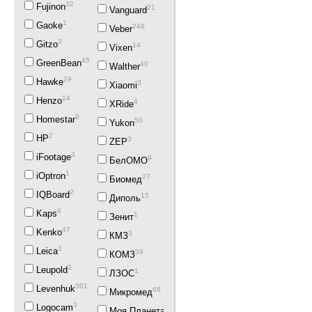
32
Fujinon
21
Vanguard
1
Gaoke
248
Veber
3
Gitzo
14
Vixen
45
GreenBean
40
Walther
29
Hawke
3
Xiaomi
14
Henzo
4
XRide
9
Homestar
50
Yukon
2
HP
3
ZEP
3
iFootage
9
БелОМО
1
iOptron
27
Биомед
2
IQBoard
15
Диполь
6
Kaps
1
Зенит
47
Kenko
3
КМЗ
1
Leica
39
КОМЗ
2
Leupold
1
ЛЗОС
301
Levenhuk
68
Микромед
3
Logocam
2
Моя Планета