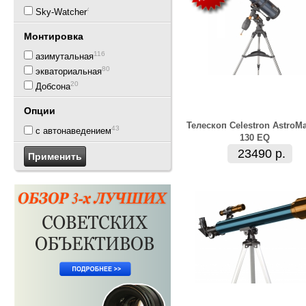
43
Sky-Watcher
Монтировка
116
азимутальная
80
экваториальная
20
Добсона
Опции
Телескоп Celestron AstroMa
43
с автонаведением
130 EQ
23490 р.