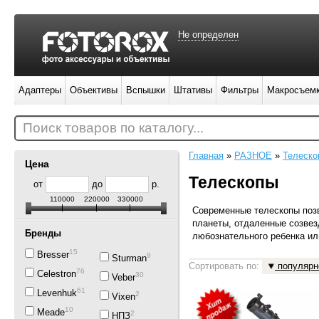
Не определен
Адаптеры
Объективы
Вспышки
Штативы
Фильтры
Макросъем
Поиск товаров по каталогу...
Главная
»
РАЗНОЕ
»
Телеско
Цена
Телескопы
от
до
р.
110000
220000
330000
Современные телескопы поз
планеты, отдаленные созвез
Бренды
любознательного ребенка ил
15
Bresser
9
Sturman
Сортировать по:
популярн
76
Celestron
30
Veber
61
Levenhuk
2
Vixen
10
Meade
2
НПЗ