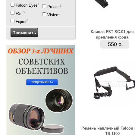
19
Falcon Eyes
1
Proaim
5
FST
1
Visico
4
Fujimi
Клипса FST SC-01 для
крепления фона
550 р.
Ремень наплечный Falcon 
TS-1100