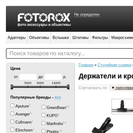
Не определен
Адаптеры
Объективы
Вспышки
Штативы
Фильтры
Макросъем
Поиск товаров по каталогу...
Главная
»
Студийная съемка
Цена
Держатели и к
от
до
р.
5000
9000
14000
Сортировать по:
популярн
-
Популярные бренды
все
2
Aputure
21
GreenBean
6
Avenger
3
KUPO
1
Cullmann
12
Manfrotto
1
Elinchrom
12
Phottix