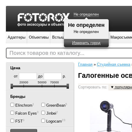
Не определен
Не определен
Не определен
Адаптеры
Объективы
Вспышки
Штативы
Фильтры
Макросъем
Изменить город
Поиск товаров по каталогу...
Главная
»
Студийная съемка
Цена
Галогенные ос
от
до
р.
20000
50000
70000
Сортировать по:
популярн
Бренды
1
5
Elinchrom
GreenBean
3
2
Falcon Eyes
Jinbei
3
23
FST
Logocam