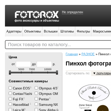
Не определен
Адаптеры
Объективы
Вспышки
Штативы
Фильтры
Макросъем
Поиск товаров по каталогу...
Главная
»
РАЗНОЕ
»
Пинхол
Цена
Пинхол фотогр
от
до
р.
5000
7000
10000
Сортировать по:
популярн
Совместимые камеры
6
7
Canon EOS
Olympus 4/3
1
5
Contax/Yashica
Olympus OM
2
6
Fuji FX
Pentax
1
1
Hasselblad
Samsung NX
5
6
Leica M
Sony Alpha (A-mount)