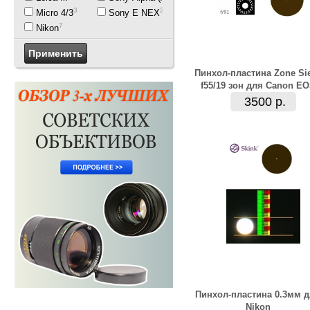
3
2
Micro 4/3
Sony E NEX
7
Nikon
Пинхол-пластина Zone Si
f55/19 зон для Canon E
3500 р.
Пинхол-пластина 0.3мм 
Nikon