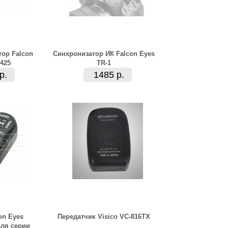
ор Falcon
Синхронизатор ИК Falcon Eyes
425
TR-1
р.
1485 р.
on Eyes
Передатчик Visico VC-816TX
для серии