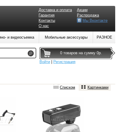
Доставка и оплата
Акции
Гарантия
Распродажа
Контакты
Мы Вконтакте
О нас
ино- и видеосъемка
Мобильные аксессуары
РАЗНОЕ
0 товаров на сумму 0р.
Войти
|
Регистрация
Списком
Картинками