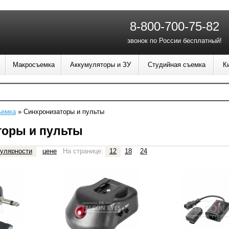
8-800-700-75-82
звонок по России бесплатный!
Макросъемка
Аккумуляторы и ЗУ
Студийная съемка
К
ъемка
»
Синхронизаторы и пульты
торы и пульты
улярности
цене
На странице:
12
18
24