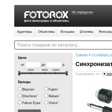
Не определен
Адаптеры
Объективы
Вспышки
Штативы
Фильтры
Поиск товаров по каталогу...
Главная
»
Студийная с
Цена
Синхрониза
от
до
р.
4000
9000
13000
Сортировать по:
поп
Бренды
1
1
Blazzeo
Fujimi
8
1
Elinchrom
Rekam
17
5
Falcon Eyes
Visico