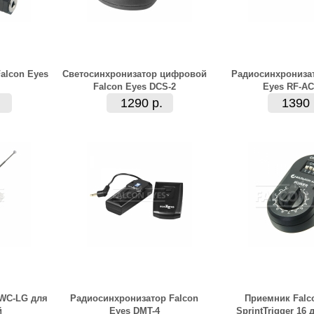
alcon Eyes
Светосинхронизатор цифровой
Радиосинхронизат
Falcon Eyes DCS-2
Eyes RF-AC
1290 р.
1390 
 WC-LG для
Радиосинхронизатор Falcon
Приемник Falc
й
Eyes DMT-4
SprintTrigger 16 