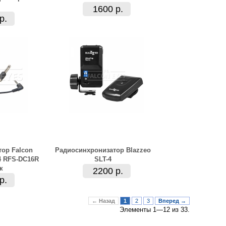
1600 р.
р.
ор Falcon
Радиосинхронизатор Blazzeo
.4 RFS-DC16R
SLT-4
к
2200 р.
р.
← Назад
1
2
3
Вперед →
Элементы 1—12 из 33.