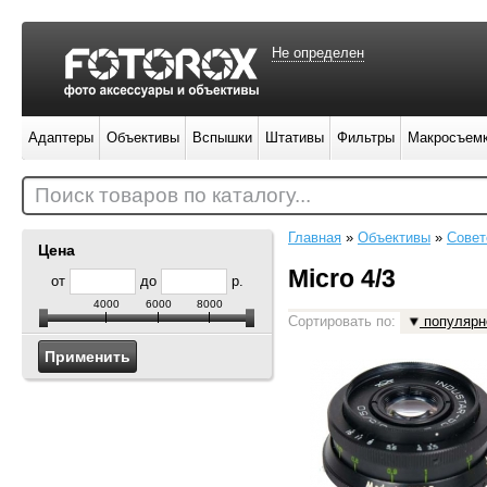
Не определен
Адаптеры
Объективы
Вспышки
Штативы
Фильтры
Макросъем
Поиск товаров по каталогу...
Главная
»
Объективы
»
Совет
Цена
Micro 4/3
от
до
р.
4000
6000
8000
Сортировать по:
популярн