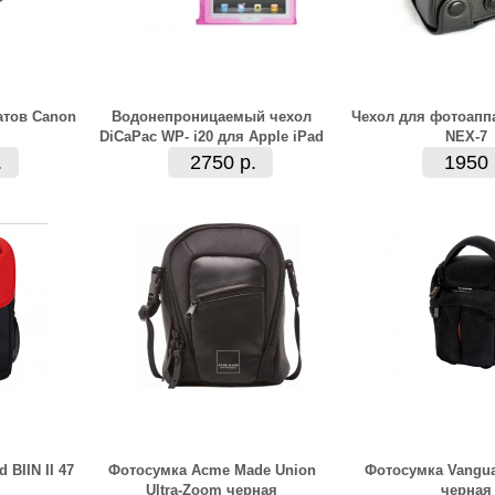
атов Canon
Водонепроницаемый чехол
Чехол для фотоапп
DiCaPac WP- i20 для Apple iPad
NEX-7
.
2750 р.
1950 
 BIIN II 47
Фотосумка Acme Made Union
Фотосумка Vangua
Ultra-Zoom черная
черная