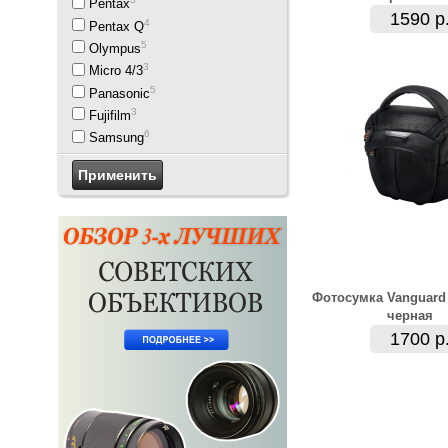
Pentax
1590 р
4
Pentax Q
5
Olympus
3
Micro 4/3
5
Panasonic
3
Fujifilm
6
Samsung
Фотосумка Vanguard
черная
1700 р