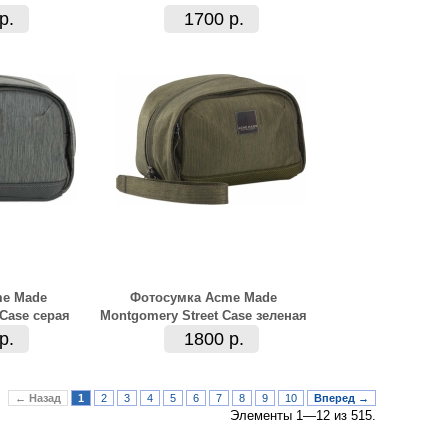
р.
1700 р.
me Made
Фотосумка Acme Made
 Case серая
Montgomery Street Case зеленая
р.
1800 р.
← Назад
1
2
3
4
5
6
7
8
9
10
Вперед →
Элементы 1—12 из 515.