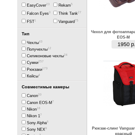
23
5
EasyCover
Rekam
3
27
Falcon Eyes
Think Tank
1
75
FST
Vanguard
Чехол для фотоаппар
Тип
EOS-M
43
Чехлы
1950 р
12
Получехлы
24
Силиконовые чехлы
257
Сумки
173
Рюкзаки
4
Кейсы
Совместимые камеры
20
Canon
7
Canon EOS-M
16
Nikon
7
Nikon 1
6
Sony Alpha
Рюкзак-слинг Vanguard
9
Sony NEX
красный
3