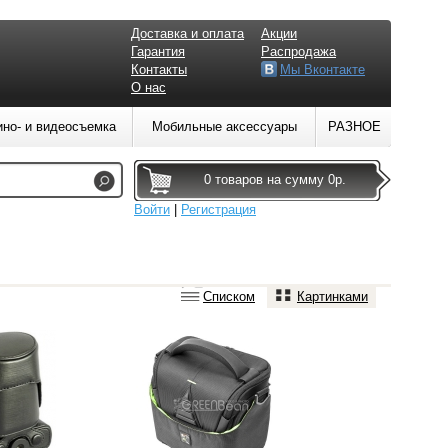
Доставка и оплата
Акции
Гарантия
Распродажа
Контакты
Мы Вконтакте
О нас
ино- и видеосъемка
Мобильные аксессуары
РАЗНОЕ
0 товаров на сумму 0р.
Войти
|
Регистрация
Списком
Картинками