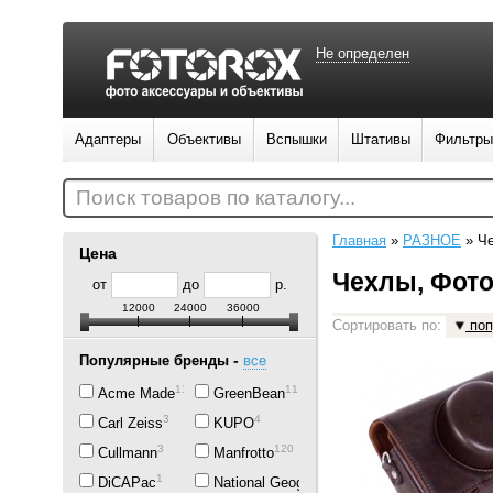
Не определен
Адаптеры
Объективы
Вспышки
Штативы
Фильтры
Поиск товаров по каталогу...
Главная
»
РАЗНОЕ
»
Ч
Цена
Чехлы, Фото
от
до
р.
12000
24000
36000
Сортировать по:
поп
-
Популярные бренды
все
11
11
Acme Made
GreenBean
3
4
Carl Zeiss
KUPO
3
120
Cullmann
Manfrotto
1
24
DiCAPac
National Geographic