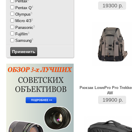
Pentax
19300 р.
4
Pentax Q
5
Olympus
3
Micro 4/3
5
Panasonic
3
Fujifilm
6
Samsung
Рюкзак LowePro Pro Trekke
AW
19900 р.