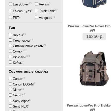
23
5
EasyCover
Rekam
3
27
Falcon Eyes
Think Tank
1
75
FST
Vanguard
Рюкзак LowePro Rover Pro
Тип
AW
43
Чехлы
16250 р.
12
Получехлы
24
Силиконовые чехлы
257
Сумки
173
Рюкзаки
4
Кейсы
Совместимые камеры
20
Canon
7
Canon EOS-M
16
Nikon
7
Nikon 1
6
Sony Alpha
Рюкзак LowePro Pro Trekke
9
Sony NEX
AW
3