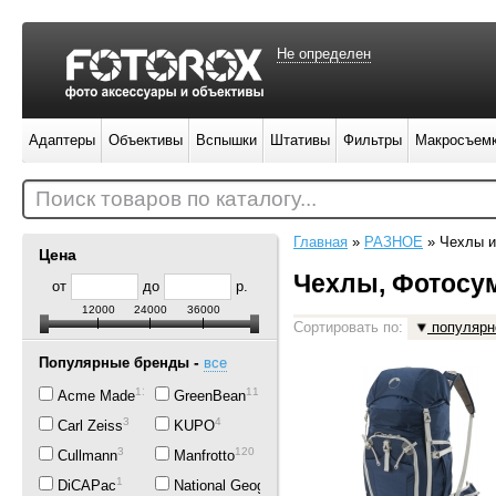
Не определен
Адаптеры
Объективы
Вспышки
Штативы
Фильтры
Макросъем
Поиск товаров по каталогу...
Главная
»
РАЗНОЕ
»
Чехлы и
Цена
Чехлы, Фотосум
от
до
р.
12000
24000
36000
Сортировать по:
популярн
-
Популярные бренды
все
11
11
Acme Made
GreenBean
3
4
Carl Zeiss
KUPO
3
120
Cullmann
Manfrotto
1
24
DiCAPac
National Geographic