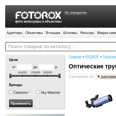
Не определен
Адаптеры
Объективы
Вспышки
Штативы
Фильтры
Макросъем
Поиск товаров по каталогу...
Главная
»
РАЗНОЕ
»
Телеско
Цена
Оптические тр
от
до
р.
110000
220000
320000
Сортировать по:
популярн
Бренды
10
10
Celestron
Sky-Watcher