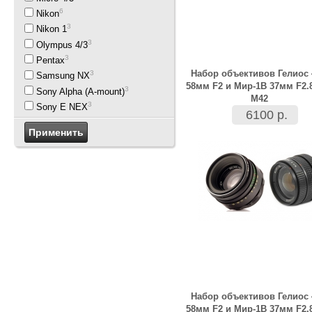
6
Nikon
3
Nikon 1
3
Olympus 4/3
3
Pentax
Набор объективов Гелиос 
3
Samsung NX
58мм F2 и Мир-1В 37мм F2.
3
Sony Alpha (A-mount)
M42
3
Sony E NEX
6100 р.
Набор объективов Гелиос 
58мм F2 и Мир-1В 37мм F2.