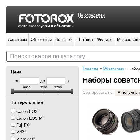
Не определен
Адаптеры
Объективы
Вспышки
Штативы
Фильтры
Макросъем
Поиск товаров по каталогу...
Главная
»
Объективы
»
Набор
Цена
Наборы советс
от
до
р.
6600
7200
7700
Сортировать по:
популярн
Тип крепления
3
Canon EOS
3
Canon EOS M
3
Fuji FX
3
M42
3
Micro 4/3