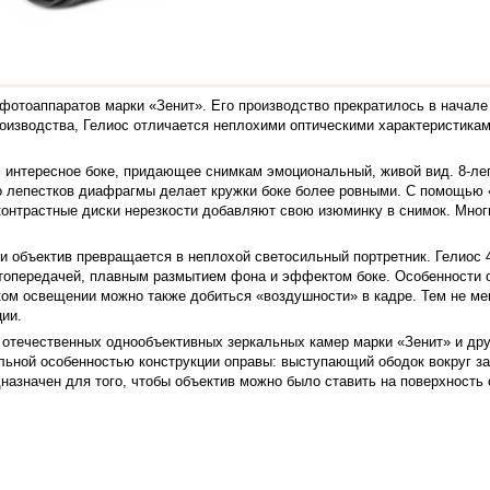
фотоаппаратов марки «Зенит». Его производство прекратилось в начале 
изводства, Гелиос отличается неплохими оптическими характеристикам
ом интересное боке, придающее снимкам эмоциональный, живой вид. 8-л
о лепестков диафрагмы делает кружки боке более ровными. С помощью 
контрастные диски нерезкости добавляют свою изюминку в снимок. Многи
е и объектив превращается в неплохой светосильный портретник. Гелио
етопередачей, плавным размытием фона и эффектом боке. Особенности 
ом освещении можно также добиться «воздушности» в кадре. Тем не мен
ции.
 отечественных однообъективных зеркальных камер марки «Зенит» и дру
ьной особенностью конструкции оправы: выступающий ободок вокруг зад
назначен для того, чтобы объектив можно было ставить на поверхность 