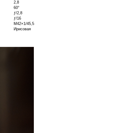
2,8
60°
ƒ/2,8
ƒ/16
М42×1/45,5
Ирисовая