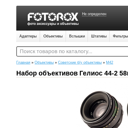
Не определен
Адаптеры
Объективы
Вспышки
Штативы
Фильтры
Поиск товаров по каталогу...
Главная
»
Объективы
»
Советские б/у объективы
»
M42
Набор объективов Гелиос 44-2 58