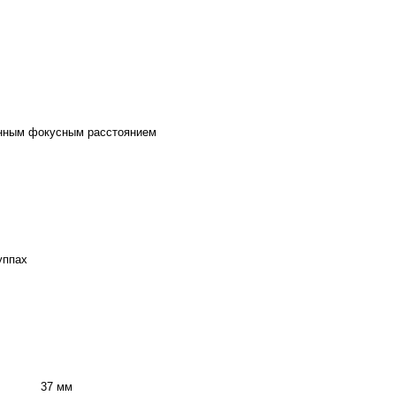
янным фокусным расстоянием
уппах
37 мм