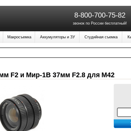
8-800-700-75-82
звонок по России бесплатный!
Макросъемка
Аккумуляторы и ЗУ
Студийная съемка
К
мм F2 и Мир-1В 37мм F2.8 для M42