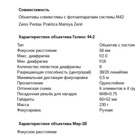
Совместимость
Объективы совместимы с фотоаппаратами системы М42:
Zeiss Pentax Praktica Mamiya Zenit
Характеристики объектива Гелиос 44-2
Тип
Объектив c посто
Фокусное расстояние
58 мм
Макс. диафрагма
f/2.0
Мин. диафрагма
f/16
Количество лепестков диафрагмы
8
Разрешающая способность (центр/край)
38/20 линий/мм
Минимальная дистанция фокусировки
0,5 м
Просветление
Однослойное
Оптическая схема
6 элементов в 4 гр
Посадочная резьба для насадок
М49×0,75
Габариты
60×52 мм
Масса
230 г
Фокусировка
Ручная
Характеристики объектива Мир-1В
Фокусное расстояние