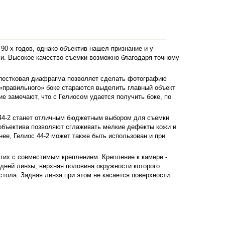
90-х годов, однако объектив нашел признание и у
и. Высокое качество съемки возможно благодаря точному
епестковая диафрагма позволяет сделать фотографию
«правильного» боке стараются выделить главный объект
е замечают, что с Гелиосом удается получить боке, по
с 44-2 станет отличным бюджетным выбором для съемки
объектива позволяют сглаживать мелкие дефекты кожи и
ее, Гелиос 44-2 может также быть использован и при
гих с совместимым креплением. Крепление к камере -
ней линзы, верхняя половина окружности которого
стола. Задняя линза при этом не касается поверхности.