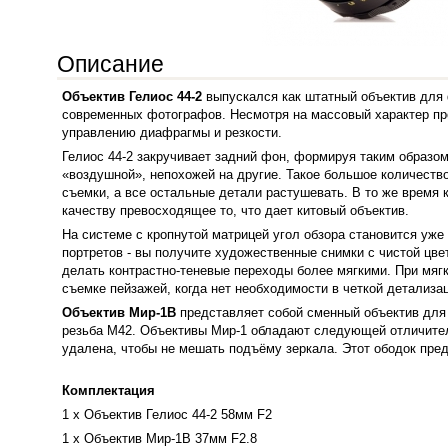
Описание
Объектив Гелиос 44-2
выпускался как штатный объектив для 
современных фотографов. Несмотря на массовый характер про
управлению диафрагмы и резкости.
Гелиос 44-2 закручивает задний фон, формируя таким образ
«воздушной», непохожей на другие. Такое большое количеств
съемки, а все остальные детали растушевать. В то же время 
качеству превосходящее то, что дает китовый объектив.
На системе с кропнутой матрицей угол обзора становится уж
портретов - вы получите художественные снимки с чистой цв
делать контрастно-теневые переходы более мягкими. При мягк
съемке пейзажей, когда нет необходимости в четкой детализа
Объектив Мир-1В
представляет собой сменный объектив для
резьба М42. Объективы Мир-1 обладают следующей отличител
удалена, чтобы не мешать подъёму зеркала. Этот ободок пред
Комплектация
1 х Объектив Гелиос 44-2 58мм F2
1 х Объектив Мир-1В 37мм F2.8