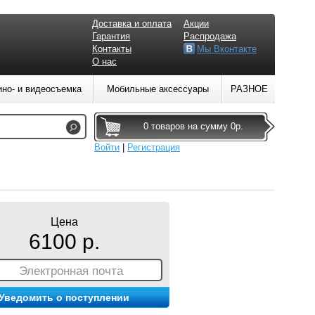
Доставка и оплата
Акции
Гарантия
Распродажа
Контакты
Мы Вконтакте
О нас
ино- и видеосъемка
Мобильные аксессуары
РАЗНОЕ
0 товаров на сумму 0р.
Войти
|
Регистрация
Цена
6100 р.
Электронная почта