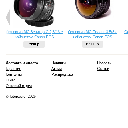
Объектив МС Зенитар-C 2,8/16 с
Объектив МС Пеленг 3.5/8 с
О
байонетом Canon EOS
байонетом Canon EOS
7990 р.
19900 р.
Доставка и оплата
Новинки
Новости
Гарантия
Акции
Статьи
Контакты
Распродажа
О нас
Оптовый отдел
© fotorox.ru, 2026