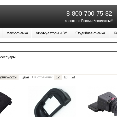
8-800-700-75-82
звонок по России бесплатный!
Макросъемка
Аккумуляторы и ЗУ
Студийная съемка
К
ксессуары
улярности
цене
На странице:
12
18
24