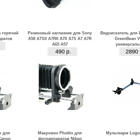
а горячий
Резиновый наглазник для Sony
Видоискатель для 
ратов
A58 A7SII A7RII A7II A7S A7 A7R
GreenBean V
A65 A57
универсал
490 р.
2890 
x для
Макромех Phottix для
Мультиарм Log
Canon
фотоаппаратов Nikon