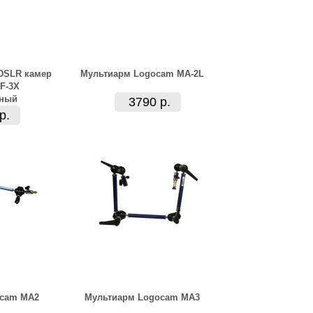
DSLR камер
Мультиарм Logocam MA-2L
F-3X
ьный
3790 р.
р.
ocam MA2
Мультиарм Logocam MA3