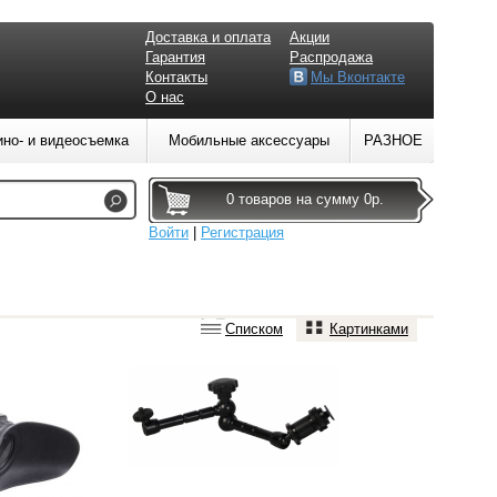
Доставка и оплата
Акции
Гарантия
Распродажа
Контакты
Мы Вконтакте
О нас
ино- и видеосъемка
Мобильные аксессуары
РАЗНОЕ
0 товаров на сумму 0р.
Войти
|
Регистрация
Списком
Картинками