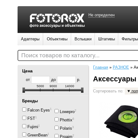
Не определен
Адаптеры
Объективы
Вспышки
Штативы
Фильтры
Поиск товаров по каталогу...
Главная
»
РАЗНОЕ
»
А
Цена
Аксессуары
от
до
р.
5000
9000
14000
Сортировать по:
поп
Бренды
1
Falcon Eyes
2
Lowepro
1
FST
6
Phottix
1
Fujimi
3
Polaris
1
GreenBean
2
Proaim