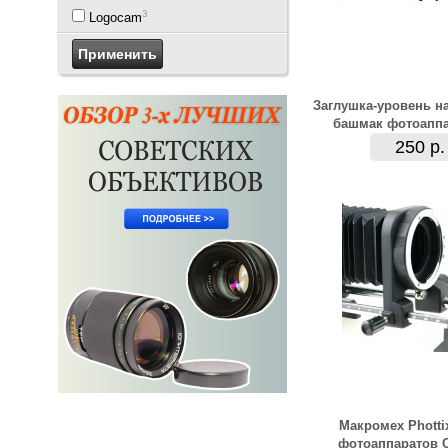
3
Logocam
Заглушка-уровень н
башмак фотоаппа
250 р.
Макромех Photti
фотоаппаратов 