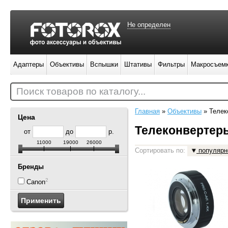
Не определен
Адаптеры
Объективы
Вспышки
Штативы
Фильтры
Макросъем
Поиск товаров по каталогу...
Главная
»
Объективы
»
Телек
Цена
Телеконвертер
от
до
р.
11000
19000
26000
Сортировать по:
популярн
Бренды
2
Canon