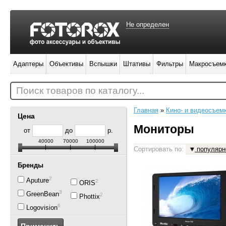
Не определен
Адаптеры
Объективы
Вспышки
Штативы
Фильтры
Макросъем
Поиск товаров по каталогу...
Главная
»
Кино- и видеосъем
Цена
Мониторы
от
до
р.
40000
70000
100000
Сортировать по:
популярн
Бренды
2
Aputure
2
ORIS
3
GreenBean
2
Phottix
6
Logovision