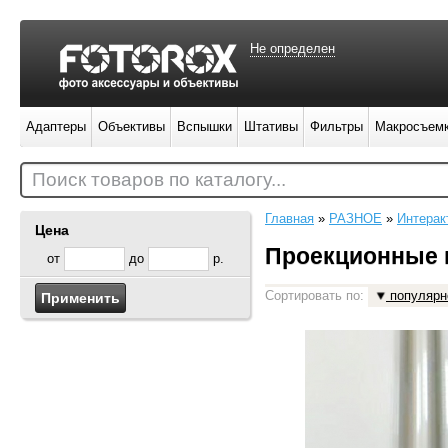
Не определен
Адаптеры
Объективы
Вспышки
Штативы
Фильтры
Макросъем
Поиск товаров по каталогу...
Главная
»
РАЗНОЕ
»
Интерак
Цена
Проекционные 
от
до
р.
Сортировать по:
популярн