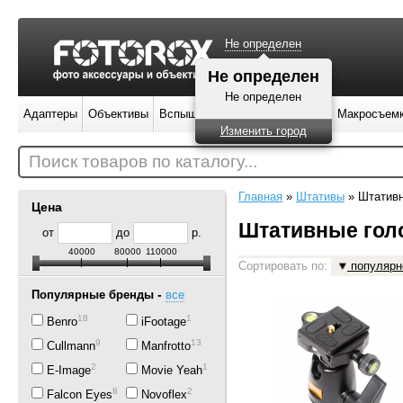
Не определен
Не определен
Не определен
Адаптеры
Объективы
Вспышки
Штативы
Фильтры
Макросъем
Изменить город
Поиск товаров по каталогу...
Главная
»
Штативы
»
Штатив
Цена
Штативные гол
от
до
р.
40000
80000
110000
Сортировать по:
популярн
-
Популярные бренды
все
18
1
Benro
iFootage
9
13
Cullmann
Manfrotto
2
1
E-Image
Movie Yeah
8
2
Falcon Eyes
Novoflex