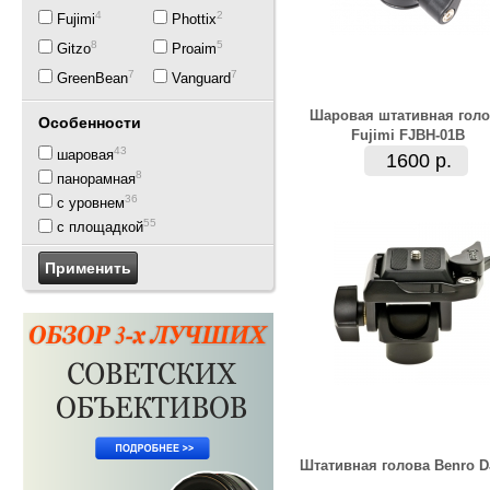
4
2
Fujimi
Phottix
8
5
Gitzo
Proaim
7
7
GreenBean
Vanguard
Шаровая штативная голо
Особенности
Fujimi FJBH-01B
43
шаровая
1600 р.
8
панорамная
36
с уровнем
55
с площадкой
Штативная голова Benro D