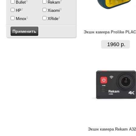
3
7
Bullet
Rekam
2
3
HP
Xiaomi
1
4
Minox
XRide
Экшн камера Prolike PLAC
1960 р.
Экшн камера Rekam A32