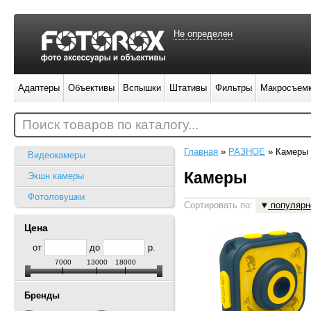
Не определен
Адаптеры
Объективы
Вспышки
Штативы
Фильтры
Макросъем
Поиск товаров по каталогу...
Главная
»
РАЗНОЕ
»
Камеры
Видеокамеры
Камеры
Экшн камеры
Фотоловушки
Сортировать по:
популярн
Цена
от
до
р.
7000
13000
18000
Бренды