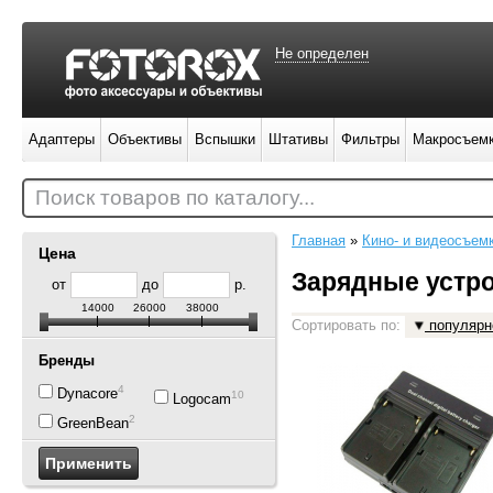
Не определен
Адаптеры
Объективы
Вспышки
Штативы
Фильтры
Макросъем
Поиск товаров по каталогу...
Главная
»
Кино- и видеосъем
Цена
Зарядные устр
от
до
р.
14000
26000
38000
Сортировать по:
популярн
Бренды
4
Dynacore
10
Logocam
2
GreenBean