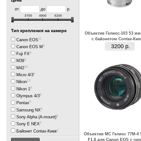
Цена
от
до
р.
3700
4900
6200
Тип крепления на камере
Объектив Гелиос-103 53 мм
с байонетом Contax-Кие
11
Canon EOS
3200 р.
8
Canon EOS M
8
Fuji FX
3
M39
10
M42
8
Micro 4/3
13
Nikon
8
Nikon 1
8
Olympus 4/3
9
Pentax
8
Samsung NX
9
Sony Alpha (A-mount)
9
Sony E NEX
1
Байонет Contax-Киев
Объектив МС Гелиос 77М-4
F1.8 для Canon EOS с чи