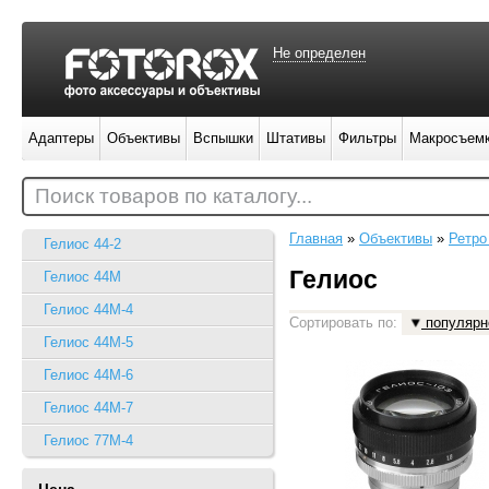
Не определен
Адаптеры
Объективы
Вспышки
Штативы
Фильтры
Макросъем
Поиск товаров по каталогу...
Главная
»
Объективы
»
Ретро
Гелиос 44-2
Гелиос
Гелиос 44М
Гелиос 44М-4
Сортировать по:
популярн
Гелиос 44М-5
Гелиос 44М-6
Гелиос 44М-7
Гелиос 77М-4