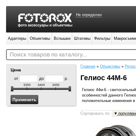
Не определен
Адаптеры
Объективы
Вспышки
Штативы
Фильтры
Макросъем
Поиск товаров по каталогу...
Главная
»
Объективы
»
Ретро
Цена
Гелиос 44М-6
от
до
р.
3350
3400
3450
Гелиос 44м-6 - светосильны
особенностей данного Гелио
положительные изменения в 
Сортировать по:
популярн