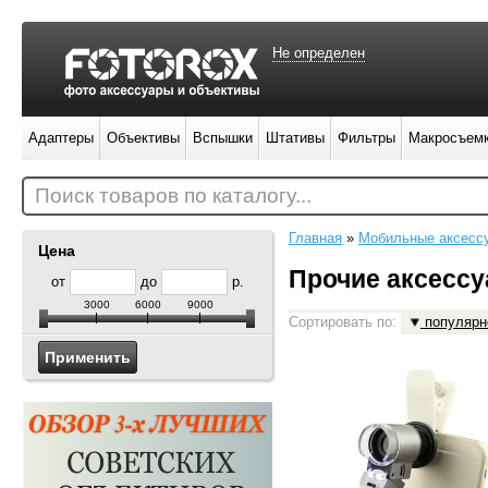
Не определен
Адаптеры
Объективы
Вспышки
Штативы
Фильтры
Макросъем
Поиск товаров по каталогу...
Главная
»
Мобильные аксесс
Цена
Прочие аксесс
от
до
р.
3000
6000
9000
Сортировать по:
популярн