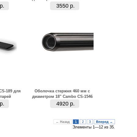
р.
3550 р.
S-189 для
Оболочка стержня 460 мм с
тарей
диаметром 18" Cambo CS-1546
р.
4920 р.
← Назад
1
2
3
Вперед →
Элементы 1—12 из 35.