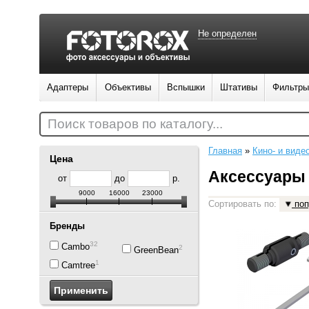
Не определен
Адаптеры
Объективы
Вспышки
Штативы
Фильтры
Поиск товаров по каталогу...
Главная
»
Кино- и виде
Цена
Аксессуары 
от
до
р.
9000
16000
23000
Сортировать по:
поп
Бренды
32
Cambo
2
GreenBean
1
Camtree