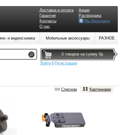
Доставка и оплата
Акции
Гарантия
Распродажа
Контакты
Мы Вконтакте
О нас
ино- и видеосъемка
Мобильные аксессуары
РАЗНОЕ
0 товаров на сумму 0р.
Войти
|
Регистрация
Списком
Картинками