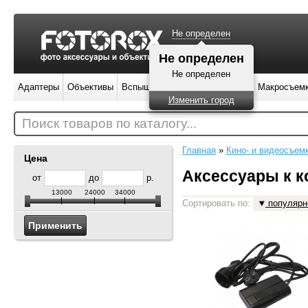
Не определен
Не определен
Не определен
Адаптеры
Объективы
Вспышки
Штативы
Фильтры
Макросъем
Изменить город
Поиск товаров по каталогу...
Главная
»
Кино- и видеосъем
Цена
Аксессуары к 
от
до
р.
13000
24000
34000
Сортировать по:
популярн