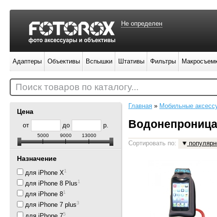
Не определен
Адаптеры
Объективы
Вспышки
Штативы
Фильтры
Макросъем
Поиск товаров по каталогу...
Главная
»
Мобильные аксесс
Цена
Водонепроница
от
до
р.
5000
9000
13000
Сортировать по:
популярн
Назначение
1
для iPhone X
1
для iPhone 8 Plus
1
для iPhone 8
3
для iPhone 7 plus
5
для iPhone 7