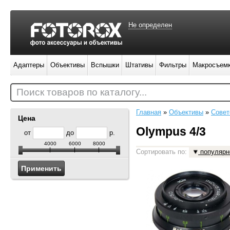
Не определен
Адаптеры
Объективы
Вспышки
Штативы
Фильтры
Макросъем
Поиск товаров по каталогу...
Главная
»
Объективы
»
Совет
Цена
Olympus 4/3
от
до
р.
4000
6000
8000
Сортировать по:
популярн