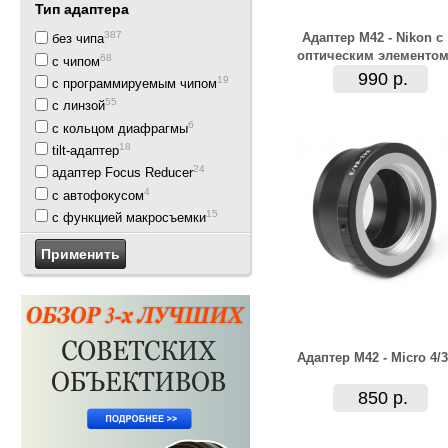
Тип адаптера
387
Адаптер M42 - Nikon с
без чипа
оптическим элементо
68
с чипом
990 р.
19
с программируемым чипом
55
с линзой
6
с кольцом диафрагмы
18
tilt-адаптер
24
адаптер Focus Reducer
4
с автофокусом
15
с функцией макросъемки
Адаптер M42 - Micro 4/3
850 р.