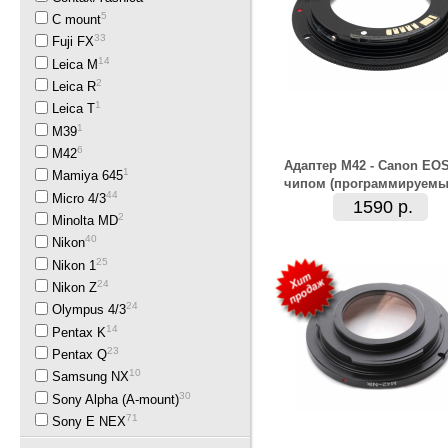
5
C mount
33
Fuji FX
14
Leica M
2
Leica R
1
Leica T
1
M39
6
M42
Адаптер M42 - Canon EOS
1
Mamiya 645
чипом (программируемы
44
Micro 4/3
1590 р.
2
Minolta MD
40
Nikon
25
Nikon 1
24
Nikon Z
24
Olympus 4/3
14
Pentax K
23
Pentax Q
10
Samsung NX
30
Sony Alpha (A-mount)
71
Sony E NEX