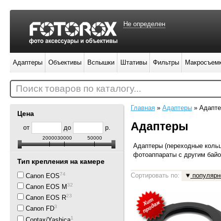
Не определен
Адаптеры
Объективы
Вспышки
Штативы
Фильтры
Макросъем
Поиск товаров по каталогу...
Главная
»
Адаптеры
»
Адапт
Цена
Адаптеры
от
до
р.
20000
30000
50000
Адаптеры (переходные коль
фотоаппараты с другим бай
Тип крепления на камере
74
Сортировать по:
популярн
Canon EOS
32
Canon EOS M
23
Canon EOS R
3
Canon FD
1
Contax/Yashica