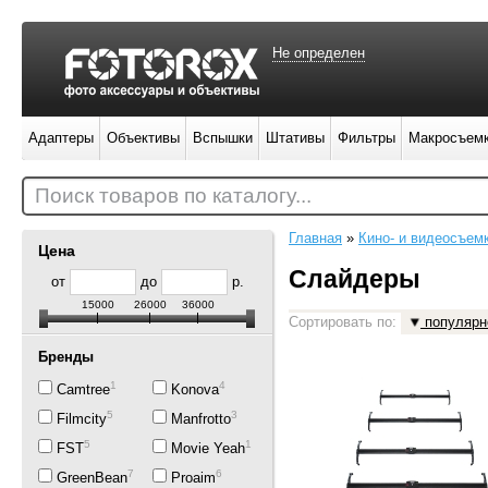
Не определен
Адаптеры
Объективы
Вспышки
Штативы
Фильтры
Макросъем
Поиск товаров по каталогу...
Главная
»
Кино- и видеосъем
Цена
Слайдеры
от
до
р.
15000
26000
36000
Сортировать по:
популярн
Бренды
1
4
Camtree
Konova
5
3
Filmcity
Manfrotto
5
1
FST
Movie Yeah
7
6
GreenBean
Proaim