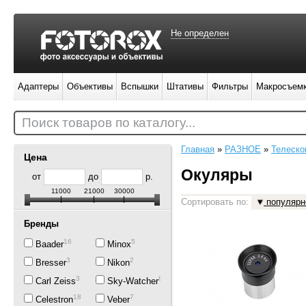
Не определен
Адаптеры
Объективы
Вспышки
Штативы
Фильтры
Макросъем
Поиск товаров по каталогу...
Главная
»
РАЗНОЕ
»
Телеско
Цена
Окуляры
от
до
р.
11000
21000
30000
Сортировать по:
популярн
Бренды
16
5
Baader
Minox
3
2
Bresser
Nikon
3
8
Carl Zeiss
Sky-Watcher
18
7
Celestron
Veber