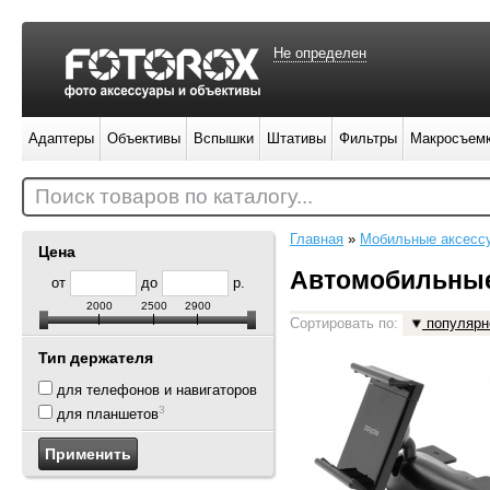
Не определен
Адаптеры
Объективы
Вспышки
Штативы
Фильтры
Макросъем
Поиск товаров по каталогу...
Главная
»
Мобильные аксесс
Цена
Автомобильные
от
до
р.
2000
2500
2900
Сортировать по:
популярн
Тип держателя
8
для телефонов и навигаторов
3
для планшетов