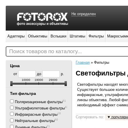
Не определен
Адаптеры
Объективы
Вспышки
Штативы
Фильтры
Макросъем
Поиск товаров по каталогу...
Главная
»
Фильтры
Цена
Светофильтры 
от
до
р.
10000
19000
29000
Светофильтры находят мног
Существует большое количе
Тип фильтра
инфракрасные, ультрафиолет
линзы объектива. Любой фи
61
Поляризационные фильтры
необходимый эффект снимк
42
Ультрафиолетовые фильтры
16
Инфракрасные фильтры
Сортировать по:
популярн
60
Нейтральные фильтры
21
Лучевые фильтры