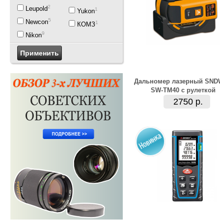
2
Leupold
1
Yukon
5
Newcon
1
КОМЗ
9
Nikon
Дальномер лазерный SN
SW-TM40 с рулеткой
2750 р.