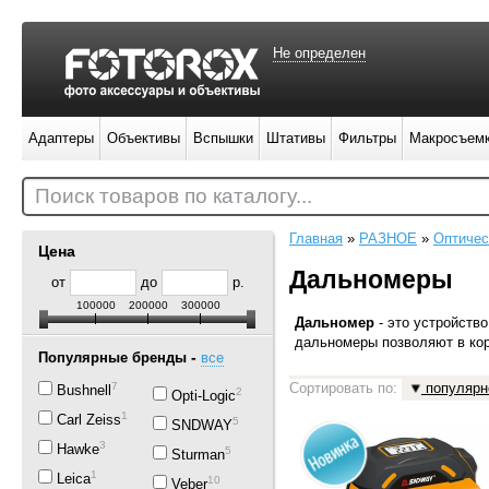
Не определен
Адаптеры
Объективы
Вспышки
Штативы
Фильтры
Макросъем
Поиск товаров по каталогу...
Главная
»
РАЗНОЕ
»
Оптичес
Цена
Дальномеры
от
до
р.
100000
200000
300000
Дальномер
- это устройств
дальномеры позволяют в кор
-
Популярные бренды
все
7
Сортировать по:
популярн
Bushnell
2
Opti-Logic
1
Carl Zeiss
5
SNDWAY
3
Hawke
5
Sturman
1
Leica
10
Veber