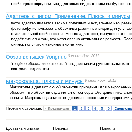
необходимо определиться, для каких видов съемки вы будете его
Адаптеры с чипом. Применение. Плюсы и минусы
Фото адаптер является весьма полезным и актуальным изобретени
фотографу использовать объективы различных видов для улучшен
отличительной особенностью многих адаптеров, выпущенных в по
подаёт сигнал о том, что установлена оптимальная резкость. Бла
снимок получится максимально чётким.
9 сентября, 2012
Обзор вспышек Yongnuo
YongNuo обрела известность благодаря своим ручным вспышкам. 
контроля над светом.
9 сентября, 2012
Макрокольца. Плюсы и минусы
Макрокольца делают любой объектив пригодным для макросъемки.
образом, что объектив отдаляется от сенсора. Это дополнительно
съемки. Макрокольца являются довольно простыми и недорогими ус
Перейти к странице:
< Предыдущая
1
2
3
4
5
6
Следующа
Доставка и оплата
Новинки
Новости