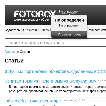
Не определен
Не определен
Не определен
Адаптеры
Объективы
Вспышки
Штативы
Фильтры
Макросъем
Изменить город
Поиск товаров по каталогу...
Главная
»
Статьи
Статьи
3 Лучших портретных объектива, сделанных в СС
9 сен
Зенитар 16мм vs Пеленг 8мм vs Samyang 8мм
В последнее время многие фотолюбители встают перед выбором:
разобраться, сравнивая основные характеристики этих трех широ
9 сентября, 2012
Обзор объективов Зенитар