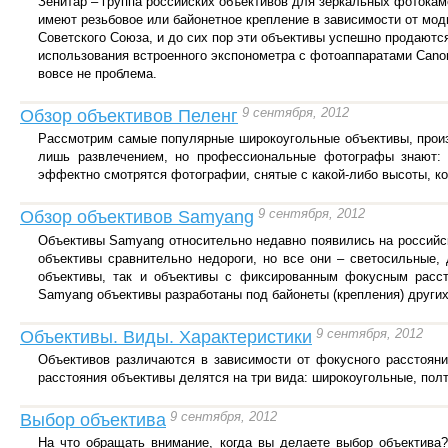
Зенитар – группа российских объективов для зеркальных фотокам
имеют резьбовое или байонетное крепление в зависимости от мо
Советского Союза, и до сих пор эти объективы успешно продаютс
использования встроенного экспонометра с фотоаппаратами Canon
вовсе не проблема.
9 сентября, 2012
Обзор объективов Пеленг
Рассмотрим самые популярные широкоугольные объективы, произ
лишь развлечением, но профессиональные фотографы знают: 
эффектно смотрятся фотографии, снятые с какой-либо высоты, ког
9 сентября, 2012
Обзор объективов Samyang
Объективы Samyang относительно недавно появились на российск
объективы сравнительно недороги, но все они – светосильные,
объективы, так и объективы с фиксированным фокусным расст
Samyang объективы разработаны под байонеты (крепления) других
9 сентября, 2012
Объективы. Виды. Характеристики
Объективов различаются в зависимости от фокусного расстоян
расстояния объективы делятся на три вида: широкоугольные, пол
9 сентября, 2012
Выбор объектива
На что обращать внимание, когда вы делаете выбор объектива?