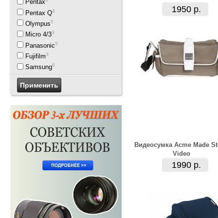
Pentax
1950 р.
4
Pentax Q
5
Olympus
3
Micro 4/3
5
Panasonic
3
Fujifilm
6
Samsung
Видеосумка Acme Made Ste
Video
1990 р.