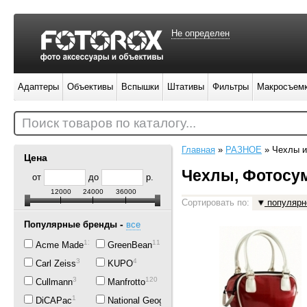
Не определен
Адаптеры
Объективы
Вспышки
Штативы
Фильтры
Макросъем
Поиск товаров по каталогу...
Главная
»
РАЗНОЕ
»
Чехлы и
Цена
Чехлы, Фотосум
от
до
р.
12000
24000
36000
Сортировать по:
популярн
-
Популярные бренды
все
11
11
Acme Made
GreenBean
3
4
Carl Zeiss
KUPO
3
120
Cullmann
Manfrotto
1
24
DiCAPac
National Geographic