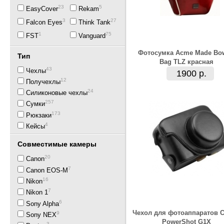
23
5
EasyCover
Rekam
3
27
Falcon Eyes
Think Tank
1
75
FST
Vanguard
Фотосумка Acme Made Bow
Тип
Bag TLZ красная
43
Чехлы
1900 р.
12
Получехлы
24
Силиконовые чехлы
257
Сумки
173
Рюкзаки
4
Кейсы
Совместимые камеры
20
Canon
7
Canon EOS-M
16
Nikon
7
Nikon 1
6
Sony Alpha
Чехол для фотоаппаратов 
9
Sony NEX
PowerShot G1X
3