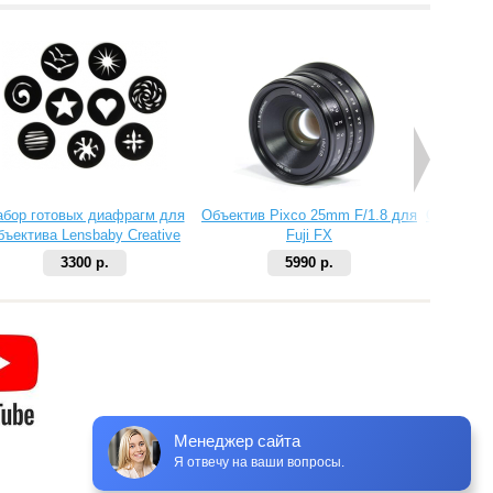
абор готовых диафрагм для
Объектив Pixco 25mm F/1.8 для
Объектив 
бъектива Lensbaby Creative
Fuji FX
Aperture Kit 2
3300 р.
5990 р.
Менеджер сайта
Я отвечу на ваши вопросы.