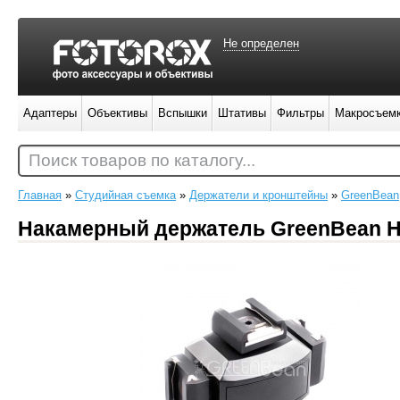
Не определен
Адаптеры
Объективы
Вспышки
Штативы
Фильтры
Макросъем
Поиск товаров по каталогу...
Главная
»
Студийная съемка
»
Держатели и кронштейны
»
GreenBean
Накамерный держатель GreenBean 