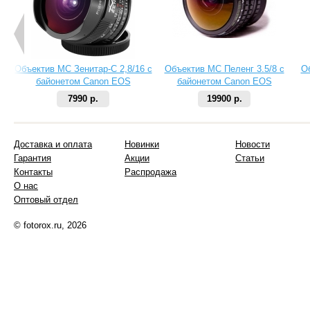
Объектив МС Зенитар-C 2,8/16 с
Объектив МС Пеленг 3.5/8 с
О
байонетом Canon EOS
байонетом Canon EOS
7990 р.
19900 р.
Доставка и оплата
Новинки
Новости
Гарантия
Акции
Статьи
Контакты
Распродажа
О нас
Оптовый отдел
© fotorox.ru, 2026