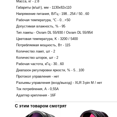
Масса, кг - 2.8
Габариты (в/ш/г), мм - 1130х82х110
Напряжение питания, В/Гц - 198...254 / 50...60
Рабочая температура, °С - 0...+50
Допустимая влажность, % - 95
Тип лампы - Osram DL 55/930 / Osram DL 55/954
Цветовая температура, K - 3200 / 5400
Потребляемая мощность, Вт - 115
Количество ламп, шт - 2
Количество шторок, шт - 2
Рабочая частота, кГц - 30...60
Диапазон регулировки яркости, % - 5…100
Протокол управления - нет
Разъемы управления (вход/выход) - XLR 3-pin M / нет
Ток потребления, А - 0,55А
Адаптер крепления - 16F
С этим товаром смотрят