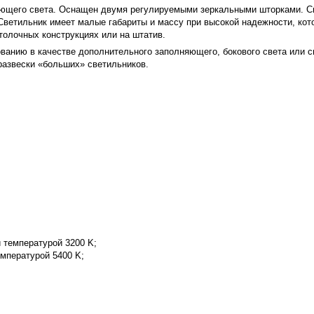
ющего света. Оснащен двумя регулируемыми зеркальными шторками. С
 Светильник имеет малые габариты и массу при высокой надежности, к
толочных конструкциях или на штатив.
ванию в качестве дополнительного заполняющего, бокового света или св
развески «больших» светильников.
температурой 3200 K;
мпературой 5400 K;