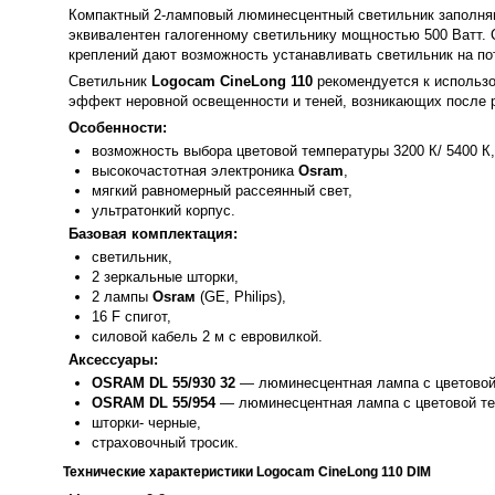
Компактный 2-ламповый люминесцентный светильник заполня
эквивалентен галогенному светильнику мощностью 500 Ватт.
креплений дают возможность устанавливать светильник на по
Светильник
Logocam CineLong 110
рекомендуется к использо
эффект неровной освещенности и теней, возникающих после 
Особенности:
возможность выбора цветовой температуры 3200 К/ 5400 К,
высокочастотная электроника
Osram
,
мягкий равномерный рассеянный свет,
ультратонкий корпус.
Базовая комплектация:
светильник,
2 зеркальные шторки,
2 лампы
Osraм
(GE, Philips),
16 F спигот,
силовой кабель 2 м с евровилкой.
Аксессуары:
OSRAM DL 55/930 32
— люминесцентная лампа с цветовой 
OSRAM DL 55/954
— люминесцентная лампа с цветовой те
шторки- черные,
страховочный тросик.
Технические характеристики Logocam CineLong 110 DIM