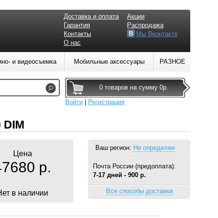
Доставка и оплата
Акции
Гарантия
Распродажа
Контакты
Мы Вконтакте
О нас
ино- и видеосъемка
Мобильные аксессуары
РАЗНОЕ
0 товаров на сумму 0р.
Войти
|
Регистрация
 DIM
Ваш регион:
Не определен
Цена
47680 р.
Почта России (предоплата):
7-17 дней - 900 р.
Все способы доставки
Нет в наличии