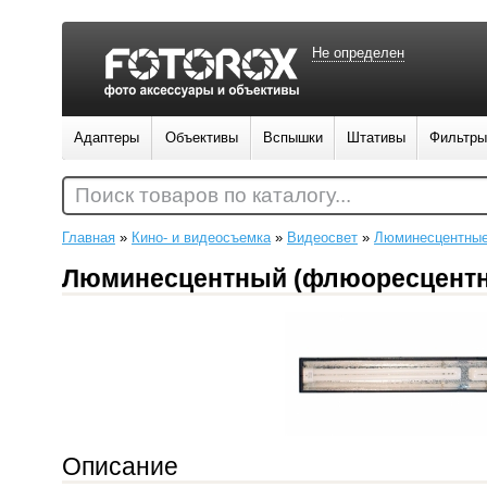
Не определен
Адаптеры
Объективы
Вспышки
Штативы
Фильтры
Поиск товаров по каталогу...
Главная
»
Кино- и видеосъемка
»
Видеосвет
»
Люминесцентные
Люминесцентный (флюоресцентны
Описание