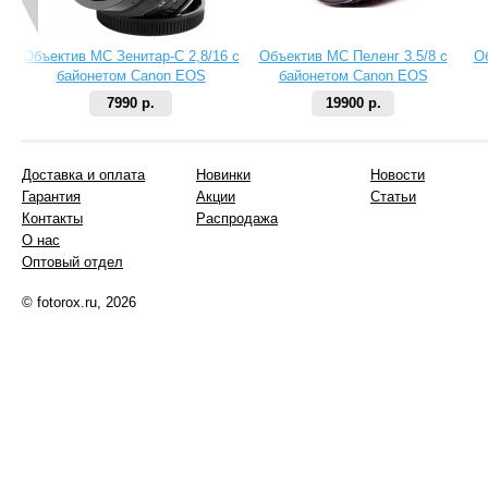
Объектив МС Зенитар-C 2,8/16 с
Объектив МС Пеленг 3.5/8 с
О
байонетом Canon EOS
байонетом Canon EOS
7990 р.
19900 р.
Доставка и оплата
Новинки
Новости
Гарантия
Акции
Статьи
Контакты
Распродажа
О нас
Оптовый отдел
© fotorox.ru, 2026