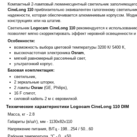
Компактный 2-ламповый люминесцентный светильник заполняющего
CineLong 110
приблизительно эквивалентен галогенному светильник
надежности, которая обеспечивается алюминиевым корпусом. Моди
конструкциях или на штатив.
Светильник
Logocam CineLong 110
рекомендуется к использованию 
позволяет мягко скорректировать эффект неровной освещенности и
Особенности:
возможность выбора цветовой температуры 3200 К/ 5400 К,
высокочастотная электроника
Osram
,
мягкий равномерный рассеянный свет,
ультратонкий корпус.
Базовая комплектация:
светильник,
2 зеркальные шторки,
2 лампы
Osraм
(GE, Philips),
16 F спигот,
силовой кабель 2 м с евровилкой.
Технические характеристики Logocam CineLong 110 DIM
Масса, кг - 2.8
Габариты (в/ш/г), мм - 1130х82х110
Напряжение питания, В/Гц - 198...254 / 50...60
Рабочая температура, °С - 0...+50