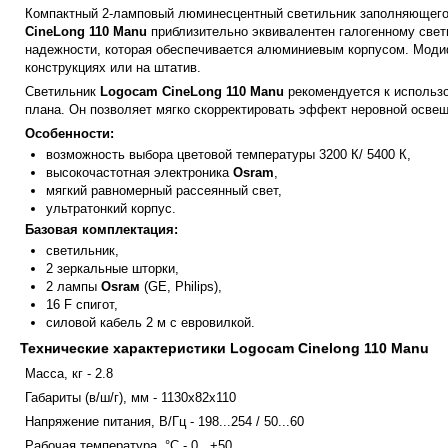
Компактный 2-ламповый люминесцентный светильник заполняющего
CineLong 110 Manu
приблизительно эквивалентен галогенному свет
надежности, которая обеспечивается алюминиевым корпусом. Моди
конструкциях или на штатив.
Светильник
Logocam CineLong 110 Manu
рекомендуется к использо
плана. Он позволяет мягко скорректировать эффект неровной освещ
Особенности:
возможность выбора цветовой температуры 3200 К/ 5400 К,
высокочастотная электроника
Osram
,
мягкий равномерный рассеянный свет,
ультратонкий корпус.
Базовая комплектация:
светильник,
2 зеркальные шторки,
2 лампы
Osraм
(GE, Philips),
16 F спигот,
силовой кабель 2 м с евровилкой.
Технические характеристики Logocam Cinelong 110 Manu
Масса, кг - 2.8
Габариты (в/ш/г), мм - 1130х82х110
Напряжение питания, В/Гц - 198...254 / 50...60
Рабочая температура, °С - 0...+50