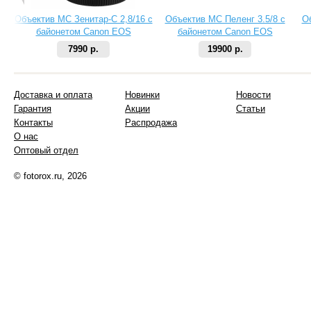
Объектив МС Зенитар-C 2,8/16 с
Объектив МС Пеленг 3.5/8 с
О
байонетом Canon EOS
байонетом Canon EOS
7990 р.
19900 р.
Доставка и оплата
Новинки
Новости
Гарантия
Акции
Статьи
Контакты
Распродажа
О нас
Оптовый отдел
© fotorox.ru, 2026