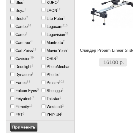
1
2
Blue
KUPO
1
17
Boya
LAON
7
1
Bristol
Lite-Puter
84
210
Cambo
Logocam
1
33
Came
Logovision
44
7
Camtree
Manfrotto
13
4
Слайдер Proaim Linear Slide
Carl Zeiss
Movie Yeah
39
3
Cavision
ORIS
16100 р.
1
2
Dedolight
PhotoMechanics
3
4
Dynacore
Phottix
33
102
Eartec
Proaim
5
2
Falcon Eyes
Shenggu
7
1
Feiyutech
Takstar
16
2
Filmcity
Westcott
5
3
FST
ZHIYUN