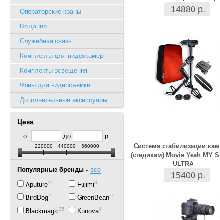
14880 р.
Операторские краны
Вещание
Служебная связь
Комплекты для видеокамер
Комплекты освещения
Фоны для видеосъемки
Дополнительные аксессуары
Цена
от
до
р.
Система стабилизации ка
220000
440000
660000
(стедикам) Movie Yeah MY S
ULTRA
-
Популярные бренды
все
15400 р.
15
8
Aputure
Fujimi
2
55
BirdDog
GreenBean
35
4
Blackmagic
Konova