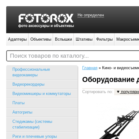
Не определен
Адаптеры
Объективы
Вспышки
Штативы
Фильтры
Макросъем
Поиск товаров по каталогу...
Главная
»
Кино- и видеосъем
Профессиональные
видеокамеры
Оборудование д
Видеорекордеры
Сортировать по:
популярн
Видеомикшеры и коммутаторы
Платы
Автогрипы
Стедикамы (системы
стабилизации)
Риги и плечевые упоры