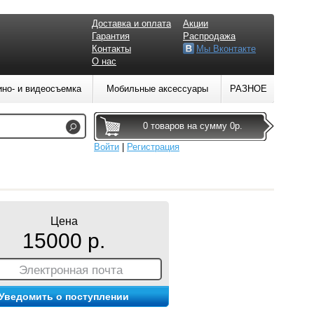
Доставка и оплата
Акции
Гарантия
Распродажа
Контакты
Мы Вконтакте
О нас
ино- и видеосъемка
Мобильные аксессуары
РАЗНОЕ
0 товаров на сумму 0р.
Войти
|
Регистрация
Цена
15000 р.
Электронная почта