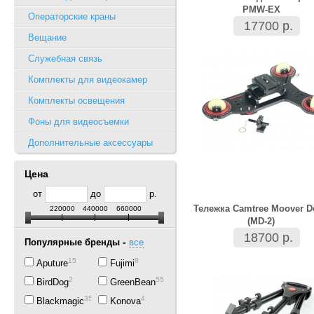
PMW-EX
Операторские краны
17700 р.
Вещание
Служебная связь
Комплекты для видеокамер
Комплекты освещения
Фоны для видеосъемки
Дополнительные аксессуары
Цена
от
до
р.
Тележка Camtree Moover D
220000
440000
660000
(MD-2)
18700 р.
-
Популярные бренды
все
15
8
Aputure
Fujimi
2
55
BirdDog
GreenBean
35
4
Blackmagic
Konova