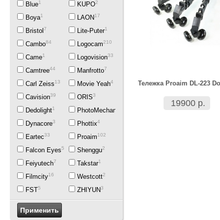
1
2
Blue
KUPO
1
17
Boya
LAON
7
1
Bristol
Lite-Puter
84
210
Cambo
Logocam
1
33
Came
Logovision
44
7
Camtree
Manfrotto
13
4
Тележка Proaim DL-223 Do
Carl Zeiss
Movie Yeah
39
3
Cavision
ORIS
19900 р.
1
2
Dedolight
PhotoMechanics
3
4
Dynacore
Phottix
33
102
Eartec
Proaim
5
2
Falcon Eyes
Shenggu
7
1
Feiyutech
Takstar
16
2
Filmcity
Westcott
5
3
FST
ZHIYUN