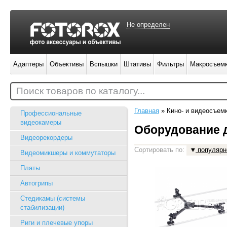
Не определен
Адаптеры
Объективы
Вспышки
Штативы
Фильтры
Макросъем
Поиск товаров по каталогу...
Главная
»
Кино- и видеосъем
Профессиональные
видеокамеры
Оборудование д
Видеорекордеры
Сортировать по:
популярн
Видеомикшеры и коммутаторы
Платы
Автогрипы
Стедикамы (системы
стабилизации)
Риги и плечевые упоры