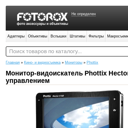
Не определен
Адаптеры
Объективы
Вспышки
Штативы
Фильтры
Макросъем
Поиск товаров по каталогу...
Главная
»
Кино- и видеосъемка
»
Мониторы
»
Phottix
Монитор-видоискатель Phottix Hect
управлением