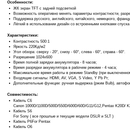
Особенности:
ЖК экран TFT с задней подсветкой
Возможность оперативно менять параметры контрастности, разр
Поддержка русского, английского, китайского, немецкого, францу
Лёгкий в использовании дизайн со встроенными кнопками спуска 
Характеристики:
Контрастность 500:1
Яркость 220Кд/м2
Угол обзора: сверху - 20°, снизу - 60°, слева - 60°, справа - 60°.
Разрешение 1024х600
Время полной зарядки аккумулятора - 8 часов;
Время разрядки аккумулятора в рабочем режиме - 4 часа;
Максимальное время работы в режиме Standby (при выключенном 
Входящие сигналы: HDMI, AV, VGA, S Video, Y Pb Pr;
Дополнительные функции: ручная выдержка (ржим Bulb), автофок
Совместимость:
Кабель C6
Canon 1000D/1100D/500D/550D/600D/60D/G11/G12,Pentax K20D/ 
Кабель S6
For Sony ( все прошлые и текущие модели DSLR и SLT )
Кабель P6For Pentax
Кабель O6