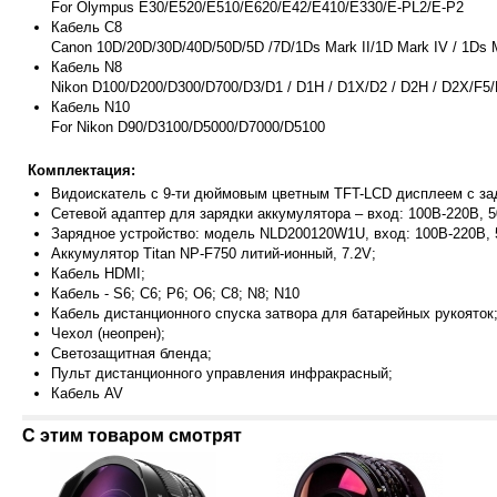
For Olympus E30/E520/E510/E620/E42/E410/E330/E-PL2/E-P2
Кабель C8
Canon 10D/20D/30D/40D/50D/5D /7D/1Ds Mark II/1D Mark IV / 1Ds M
Кабель N8
Nikon D100/D200/D300/D700/D3/D1 / D1H / D1X/D2 / D2H / D2X/F5/F
Кабель N10
For Nikon D90/D3100/D5000/D7000/D5100
Комплектация:
Видоискатель с 9-ти дюймовым цветным TFT-LCD дисплеем с за
Сетевой адаптер для зарядки аккумулятора – вход: 100В-220В, 5
Зарядное устройство: модель NLD200120W1U, вход: 100В-220В, 50
Аккумулятор Titan NP-F750 литий-ионный, 7.2V;
Кабель HDMI;
Кабель - S6; C6; P6; O6; C8; N8; N10
Кабель дистанционного спуска затвора для батарейных рукояток
Чехол (неопрен);
Светозащитная бленда;
Пульт дистанционного управления инфракрасный;
Кабель AV
С этим товаром смотрят