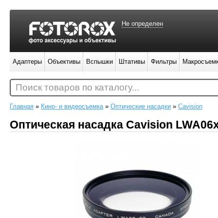
Не определен
Адаптеры
Объективы
Вспышки
Штативы
Фильтры
Макросъем
Поиск товаров по каталогу...
Главная
»
Кино- и видеосъемка
»
Оптические насадки
»
Cavision
Оптическая насадка Cavision LWA06