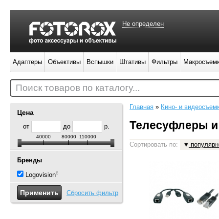
Не определен
Адаптеры
Объективы
Вспышки
Штативы
Фильтры
Макросъем
Поиск товаров по каталогу...
Главная
»
Кино- и видеосъем
Цена
Телесуфлеры и 
от
до
р.
40000
80000
110000
Сортировать по:
популярн
Бренды
6
Logovision
Сбросить фильтр