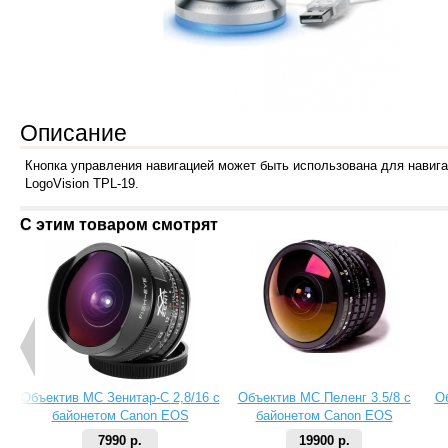
Описание
Кнопка управления навигацией может быть использована для навига
LogoVision TPL-19.
С этим товаром смотрят
Объектив МС Зенитар-C 2,8/16 с
Объектив МС Пеленг 3.5/8 с
О
байонетом Canon EOS
байонетом Canon EOS
7990 р.
19900 р.