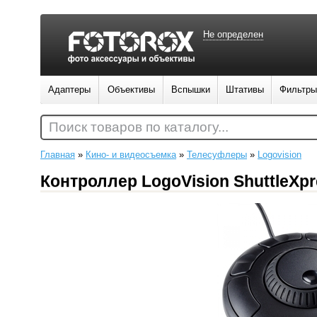
Не определен
Адаптеры
Объективы
Вспышки
Штативы
Фильтры
Поиск товаров по каталогу...
Главная
»
Кино- и видеосъемка
»
Телесуфлеры
»
Logovision
Контроллер LogoVision ShuttleXp