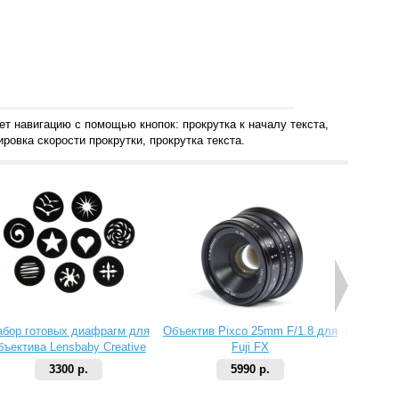
т навигацию с помощью кнопок: прокрутка к началу текста,
ровка скорости прокрутки, прокрутка текста.
абор готовых диафрагм для
Объектив Pixco 25mm F/1.8 для
Объектив 
бъектива Lensbaby Creative
Fuji FX
Aperture Kit 2
3300 р.
5990 р.