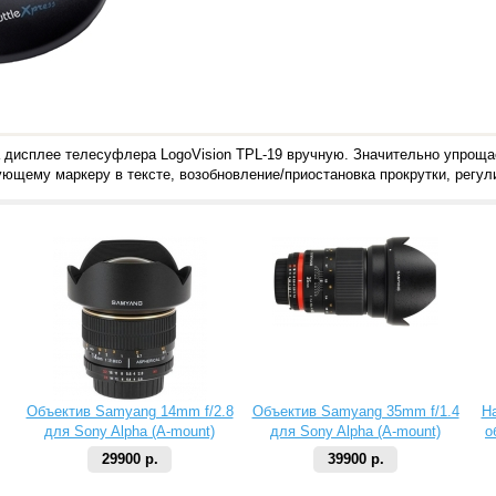
а дисплее телесуфлера LogoVision TPL-19 вручную. Значительно упрощае
ющему маркеру в тексте, возобновление/приостановка прокрутки, регули
Объектив Samyang 14mm f/2.8
Объектив Samyang 35mm f/1.4
Н
для Sony Alpha (A-mount)
для Sony Alpha (A-mount)
о
29900 р.
39900 р.