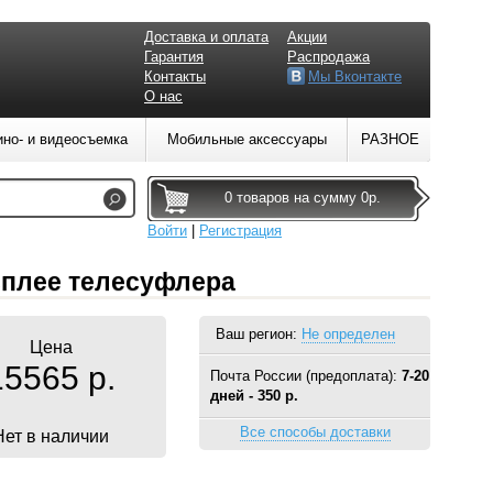
Доставка и оплата
Акции
Гарантия
Распродажа
Контакты
Мы Вконтакте
О нас
ино- и видеосъемка
Мобильные аксессуары
РАЗНОЕ
0 товаров на сумму 0р.
Войти
|
Регистрация
исплее телесуфлера
Ваш регион:
Не определен
Цена
15565 р.
Почта России (предоплата):
7-20
дней - 350 р.
Все способы доставки
Нет в наличии